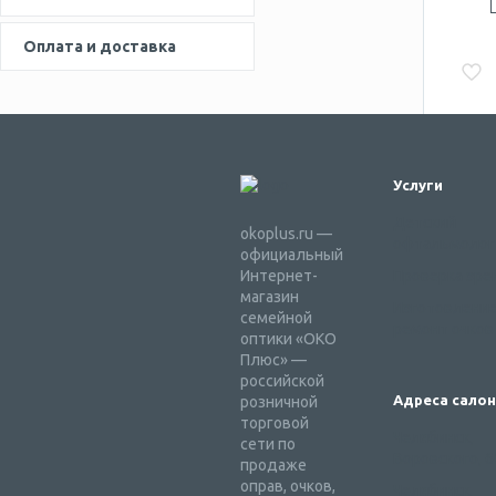
Оплата и доставка
Услуги
Детский
okoplus.ru —
офтальмолог
официальный
Интернет-
Проверка зре
магазин
Изготовление
семейной
ремонт очков
оптики «ОКО
Плюс» —
российской
Адреса сало
розничной
торговой
Челябинск,
сети по
Воровского, 6
продаже
оправ, очков,
Челябинск,