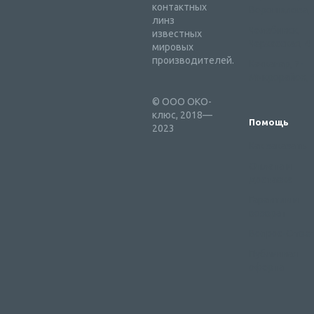
контактных
Ворошилова, 
линз
Челябинск,
известных
Черкасская, 4
мировых
производителей.
Качканар, 7-
Микрорайон, 
© ООО ОКО-
клюс, 2018—
Помощь
2023
Как заказать
Оплата и
доставка
Гарантии и
возврат
Вопрос-Отве
Публичная
оферта